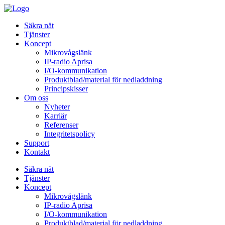
Säkra nät
Tjänster
Koncept
Mikrovågslänk
IP-radio Aprisa
I/O-kommunikation
Produktblad/material för nedladdning
Principskisser
Om oss
Nyheter
Karriär
Referenser
Integritetspolicy
Support
Kontakt
Säkra nät
Tjänster
Koncept
Mikrovågslänk
IP-radio Aprisa
I/O-kommunikation
Produktblad/material för nedladdning