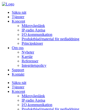
Säkra nät
Tjänster
Koncept
Mikrovågslänk
IP-radio Aprisa
I/O-kommunikation
Produktblad/material för nedladdning
Principskisser
Om oss
Nyheter
Karriär
Referenser
Integritetspolicy
Support
Kontakt
Säkra nät
Tjänster
Koncept
Mikrovågslänk
IP-radio Aprisa
I/O-kommunikation
Produktblad/material för nedladdning