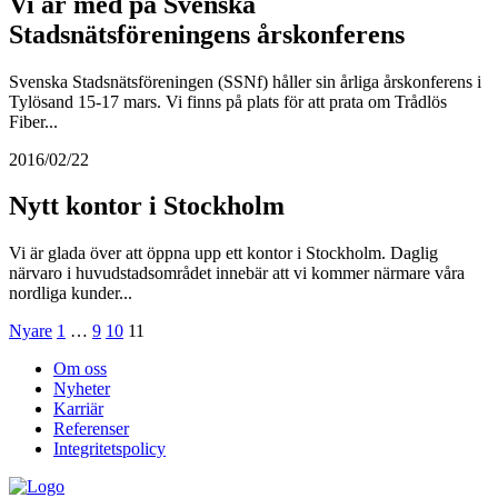
Vi är med på Svenska
Stadsnätsföreningens årskonferens
Svenska Stadsnätsföreningen (SSNf) håller sin årliga årskonferens i
Tylösand 15-17 mars. Vi finns på plats för att prata om Trådlös
Fiber...
2016/02/22
Nytt kontor i Stockholm
Vi är glada över att öppna upp ett kontor i Stockholm. Daglig
närvaro i huvudstadsområdet innebär att vi kommer närmare våra
nordliga kunder...
Nyare
1
…
9
10
11
Om oss
Nyheter
Karriär
Referenser
Integritetspolicy