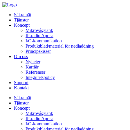
Säkra nät
Tjänster
Koncept
Mikrovågslänk
IP-radio Aprisa
I/O-kommunikation
Produktblad/material för nedladdning
Principskisser
Om oss
Nyheter
Karriär
Referenser
Integritetspolicy
Support
Kontakt
Säkra nät
Tjänster
Koncept
Mikrovågslänk
IP-radio Aprisa
I/O-kommunikation
Produktblad/material för nedladdning