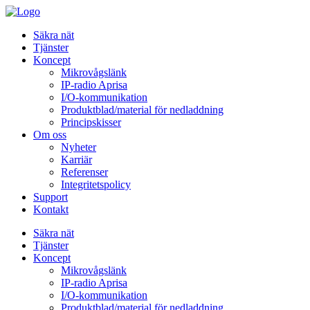
Säkra nät
Tjänster
Koncept
Mikrovågslänk
IP-radio Aprisa
I/O-kommunikation
Produktblad/material för nedladdning
Principskisser
Om oss
Nyheter
Karriär
Referenser
Integritetspolicy
Support
Kontakt
Säkra nät
Tjänster
Koncept
Mikrovågslänk
IP-radio Aprisa
I/O-kommunikation
Produktblad/material för nedladdning