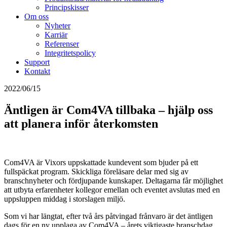
Principskisser
Om oss
Nyheter
Karriär
Referenser
Integritetspolicy
Support
Kontakt
2022/06/15
Äntligen är Com4VA tillbaka – hjälp oss
att planera inför återkomsten
Com4VA är Vixors uppskattade kundevent som bjuder på ett
fullspäckat program. Skickliga föreläsare delar med sig av
branschnyheter och fördjupande kunskaper. Deltagarna får möjlighet
att utbyta erfarenheter kollegor emellan och eventet avslutas med en
uppsluppen middag i storslagen miljö.
Som vi har längtat, efter två års påtvingad frånvaro är det äntligen
dags för en ny upplaga av Com4VA – årets viktigaste branschdag