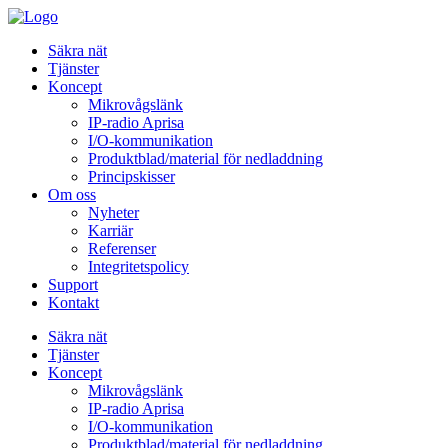
Säkra nät
Tjänster
Koncept
Mikrovågslänk
IP-radio Aprisa
I/O-kommunikation
Produktblad/material för nedladdning
Principskisser
Om oss
Nyheter
Karriär
Referenser
Integritetspolicy
Support
Kontakt
Säkra nät
Tjänster
Koncept
Mikrovågslänk
IP-radio Aprisa
I/O-kommunikation
Produktblad/material för nedladdning