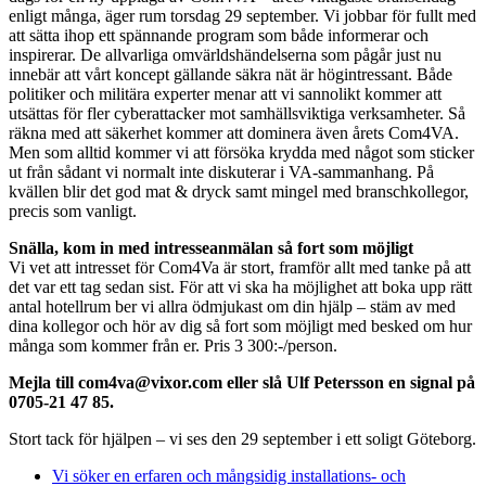
enligt många, äger rum torsdag 29 september. Vi jobbar för fullt med
att sätta ihop ett spännande program som både informerar och
inspirerar. De allvarliga omvärldshändelserna som pågår just nu
innebär att vårt koncept gällande säkra nät är högintressant. Både
politiker och militära experter menar att vi sannolikt kommer att
utsättas för fler cyberattacker mot samhällsviktiga verksamheter. Så
räkna med att säkerhet kommer att dominera även årets Com4VA.
Men som alltid kommer vi att försöka krydda med något som sticker
ut från sådant vi normalt inte diskuterar i VA-sammanhang. På
kvällen blir det god mat & dryck samt mingel med branschkollegor,
precis som vanligt.
Snälla, kom in med intresseanmälan så fort som möjligt
Vi vet att intresset för Com4Va är stort, framför allt med tanke på att
det var ett tag sedan sist. För att vi ska ha möjlighet att boka upp rätt
antal hotellrum ber vi allra ödmjukast om din hjälp – stäm av med
dina kollegor och hör av dig så fort som möjligt med besked om hur
många som kommer från er. Pris 3 300:-/person.
Mejla till com4va@vixor.com eller slå Ulf Petersson en signal på
0705-21 47 85.
Stort tack för hjälpen – vi ses den 29 september i ett soligt Göteborg.
Vi söker en erfaren och mångsidig installations- och