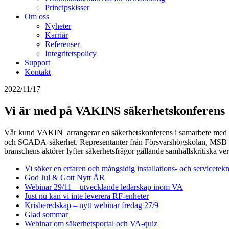
Principskisser
Om oss
Nyheter
Karriär
Referenser
Integritetspolicy
Support
Kontakt
2022/11/17
Vi är med på VAKINS säkerhetskonferens
Vår kund VAKIN arrangerar en säkerhetskonferens i samarbete med Sven
och SCADA-säkerhet. Representanter från Försvarshögskolan, MSB och
branschens aktörer lyfter säkerhetsfrågor gällande samhällskritiska ve
Vi söker en erfaren och mångsidig installations- och servicete
God Jul & Gott Nytt ÅR
Webinar 29/11 – utvecklande ledarskap inom VA
Just nu kan vi inte leverera RF-enheter
Krisberedskap – nytt webinar fredag 27/9
Glad sommar
Webinar om säkerhetsportal och VA-quiz