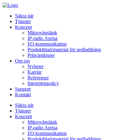
Säkra nät
Tjänster
Koncept
Mikrovågslänk
IP-radio Aprisa
I/O-kommunikation
Produktblad/material för nedladdning
Principskisser
Om oss
Nyheter
Karriär
Referenser
Integritetspolicy
Support
Kontakt
Säkra nät
Tjänster
Koncept
Mikrovågslänk
IP-radio Aprisa
I/O-kommunikation
Produktblad/material för nedladdning