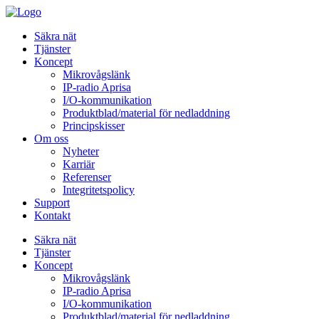
Säkra nät
Tjänster
Koncept
Mikrovågslänk
IP-radio Aprisa
I/O-kommunikation
Produktblad/material för nedladdning
Principskisser
Om oss
Nyheter
Karriär
Referenser
Integritetspolicy
Support
Kontakt
Säkra nät
Tjänster
Koncept
Mikrovågslänk
IP-radio Aprisa
I/O-kommunikation
Produktblad/material för nedladdning