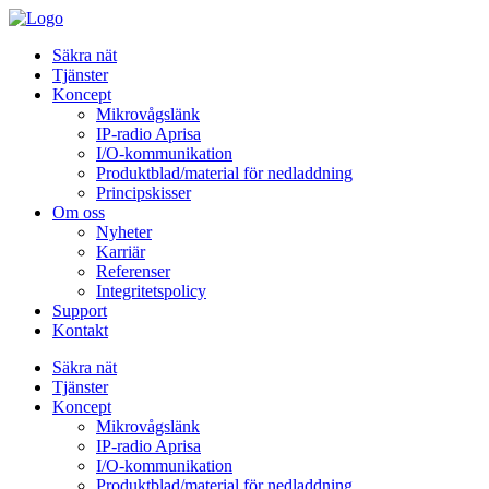
Säkra nät
Tjänster
Koncept
Mikrovågslänk
IP-radio Aprisa
I/O-kommunikation
Produktblad/material för nedladdning
Principskisser
Om oss
Nyheter
Karriär
Referenser
Integritetspolicy
Support
Kontakt
Säkra nät
Tjänster
Koncept
Mikrovågslänk
IP-radio Aprisa
I/O-kommunikation
Produktblad/material för nedladdning