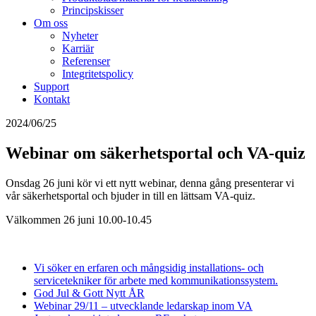
Principskisser
Om oss
Nyheter
Karriär
Referenser
Integritetspolicy
Support
Kontakt
2024/06/25
Webinar om säkerhetsportal och VA-quiz
Onsdag 26 juni kör vi ett nytt webinar, denna gång presenterar vi
vår säkerhetsportal och bjuder in till en lättsam VA-quiz.
Välkommen 26 juni 10.00-10.45
Vi söker en erfaren och mångsidig installations- och
servicetekniker för arbete med kommunikationssystem.
God Jul & Gott Nytt ÅR
Webinar 29/11 – utvecklande ledarskap inom VA