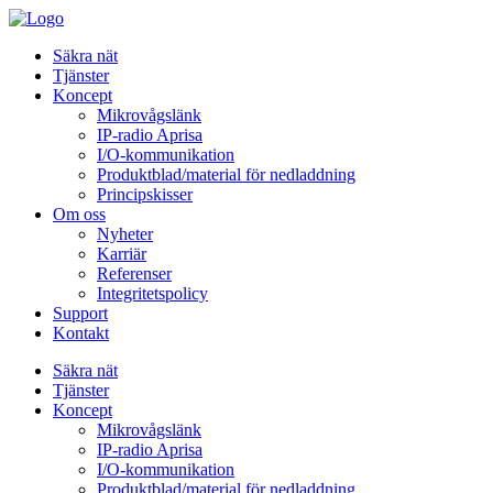
Säkra nät
Tjänster
Koncept
Mikrovågslänk
IP-radio Aprisa
I/O-kommunikation
Produktblad/material för nedladdning
Principskisser
Om oss
Nyheter
Karriär
Referenser
Integritetspolicy
Support
Kontakt
Säkra nät
Tjänster
Koncept
Mikrovågslänk
IP-radio Aprisa
I/O-kommunikation
Produktblad/material för nedladdning