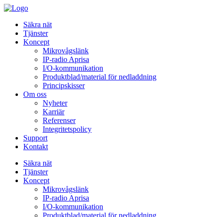
Säkra nät
Tjänster
Koncept
Mikrovågslänk
IP-radio Aprisa
I/O-kommunikation
Produktblad/material för nedladdning
Principskisser
Om oss
Nyheter
Karriär
Referenser
Integritetspolicy
Support
Kontakt
Säkra nät
Tjänster
Koncept
Mikrovågslänk
IP-radio Aprisa
I/O-kommunikation
Produktblad/material för nedladdning