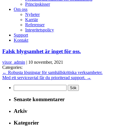
Principskisser
Om oss
Nyheter
Karriär
Referenser
Integritetspolicy
Support
Kontakt
Falsk blygsamhet är inget för oss.
vixor_admin
|
10 november, 2021
Categories:
←
Robusta lösningar för samhällskritiska verksamheter.
Med ett serviceavtal får du prioriterad support.
→
Sök
efter:
Senaste kommentarer
Arkiv
Kategorier