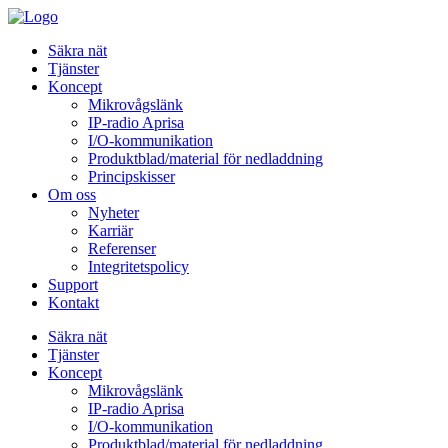
Säkra nät
Tjänster
Koncept
Mikrovågslänk
IP-radio Aprisa
I/O-kommunikation
Produktblad/material för nedladdning
Principskisser
Om oss
Nyheter
Karriär
Referenser
Integritetspolicy
Support
Kontakt
Säkra nät
Tjänster
Koncept
Mikrovågslänk
IP-radio Aprisa
I/O-kommunikation
Produktblad/material för nedladdning