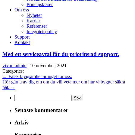
Principskisser
Om oss
Nyheter
Karriär
Referenser
Integritetspolicy
Support
Kontakt
Med ett serviceavtal får du prioriterad support.
vixor_admin
|
10 november, 2021
Categories:
←
Falsk blygsamhet är inget för oss.
Hör gärna av dig om om du vill veta mer om hur vi bygger säkra
nät.
→
Sök
efter:
Senaste kommentarer
Arkiv
Kategorier