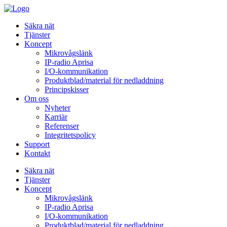
Säkra nät
Tjänster
Koncept
Mikrovågslänk
IP-radio Aprisa
I/O-kommunikation
Produktblad/material för nedladdning
Principskisser
Om oss
Nyheter
Karriär
Referenser
Integritetspolicy
Support
Kontakt
Säkra nät
Tjänster
Koncept
Mikrovågslänk
IP-radio Aprisa
I/O-kommunikation
Produktblad/material för nedladdning