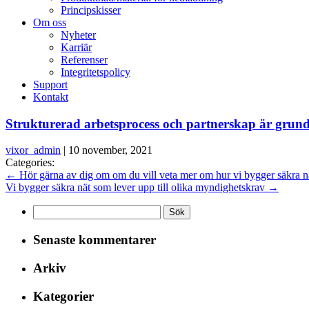
Principskisser
Om oss
Nyheter
Karriär
Referenser
Integritetspolicy
Support
Kontakt
Strukturerad arbetsprocess och partnerskap är grunden
vixor_admin
|
10 november, 2021
Categories:
←
Hör gärna av dig om om du vill veta mer om hur vi bygger säkra n
Vi bygger säkra nät som lever upp till olika myndighetskrav
→
Sök
efter:
Senaste kommentarer
Arkiv
Kategorier