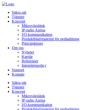
Säkra nät
Tjänster
Koncept
Mikrovågslänk
IP-radio Aprisa
I/O-kommunikation
Produktblad/material för nedladdning
Principskisser
Om oss
Nyheter
Karriär
Referenser
Integritetspolicy
Support
Kontakt
Säkra nät
Tjänster
Koncept
Mikrovågslänk
IP-radio Aprisa
I/O-kommunikation
Produktblad/material för nedladdning