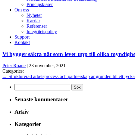
Principskisser
Om oss
Nyheter
Karriär
Referenser
Integritetspolicy
Support
Kontakt
Vi bygger säkra nät som lever upp till olika myndigh
Peter Roane
|
23 november, 2021
Categories:
←
Strukturerad arbetsprocess och partnerskap är grunden till ett lyckat
Sök
efter:
Senaste kommentarer
Arkiv
Kategorier