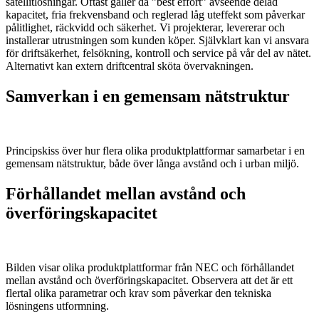
satellitlösningar. Oftast gäller då ”best effort” avseende delad
kapacitet, fria frekvensband och reglerad låg uteffekt som påverkar
pålitlighet, räckvidd och säkerhet. Vi projekterar, levererar och
installerar utrustningen som kunden köper. Självklart kan vi ansvara
för driftsäkerhet, felsökning, kontroll och service på vår del av nätet.
Alternativt kan extern driftcentral sköta övervakningen.
Samverkan i en gemensam nätstruktur
Principskiss över hur flera olika produktplattformar samarbetar i en
gemensam nätstruktur, både över långa avstånd och i urban miljö.
Förhållandet mellan avstånd och
överföringskapacitet
Bilden visar olika produktplattformar från NEC och förhållandet
mellan avstånd och överföringskapacitet. Observera att det är ett
flertal olika parametrar och krav som påverkar den tekniska
lösningens utformning.