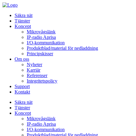
Säkra nät
Tjänster
Koncept
Mikrovågslänk
IP-radio Aprisa
I/O-kommunikation
Produktblad/material för nedladdning
Principskisser
Om oss
Nyheter
Karriär
Referenser
Integritetspolicy
Support
Kontakt
Säkra nät
Tjänster
Koncept
Mikrovågslänk
IP-radio Aprisa
I/O-kommunikation
Produktblad/material för nedladdning