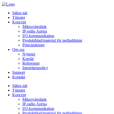
Säkra nät
Tjänster
Koncept
Mikrovågslänk
IP-radio Aprisa
I/O-kommunikation
Produktblad/material för nedladdning
Principskisser
Om oss
Nyheter
Karriär
Referenser
Integritetspolicy
Support
Kontakt
Säkra nät
Tjänster
Koncept
Mikrovågslänk
IP-radio Aprisa
I/O-kommunikation
Produktblad/material för nedladdning